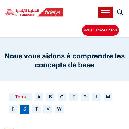
Aller
au
contenu
principal
Votre Espace Fidelys
Nous vous aidons à comprendre les
concepts de base
Tous
A
B
C
F
G
I
M
P
S
T
V
W